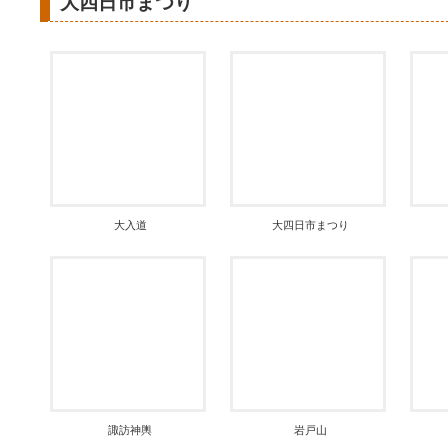
大四日市まつり
大入道
大四日市まつり
諏訪神輿
岩戸山