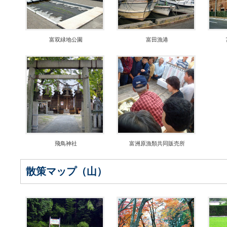
富双緑地公園
富田漁港
飛鳥神社
富洲原漁類共同販売所
散策マップ（山）