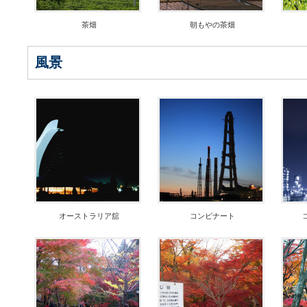
茶畑
朝もやの茶畑
風景
オーストラリア舘
コンビナート