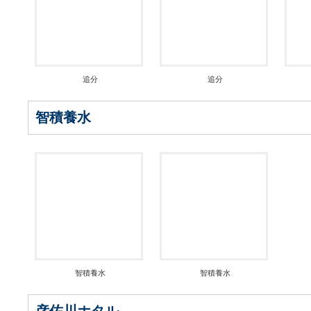
追分
追分
智積養水
智積養水
智積養水
彦佐川ホタル