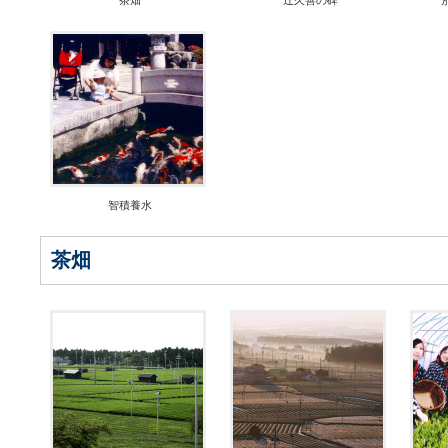
茶畑
辻久善の碑
智積養水
茶畑