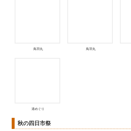
鳥羽丸
鳥羽丸
港めぐり
秋の四日市祭