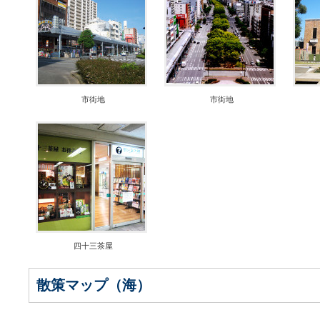
市街地
市街地
四十三茶屋
散策マップ（海）