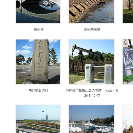
相生橋
潮吹防波堤
馬頭観音の碑
姉妹都市提携記念の寄贈 ・石油くみ
あげポンプ