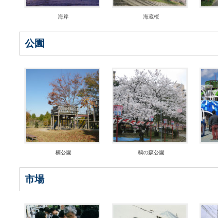
海岸
海蔵桜
公園
楠公園
鵜の森公園
市場