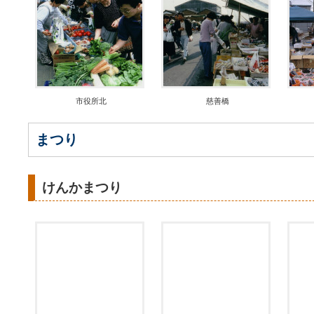
市役所北
慈善橋
まつり
けんかまつり