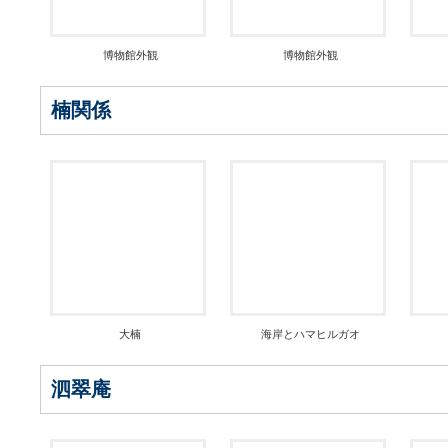
博物館外観
博物館外観
楠関係
大楠
海岸とハマヒルガオ
泗翠庵