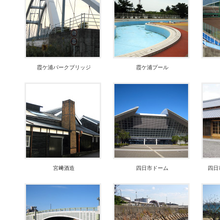
霞ケ浦パークブリッジ
霞ケ浦プール
宮﨑酒造
四日市ドーム
四日