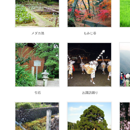
メダカ池
もみじ谷
引石
お諏訪踊り