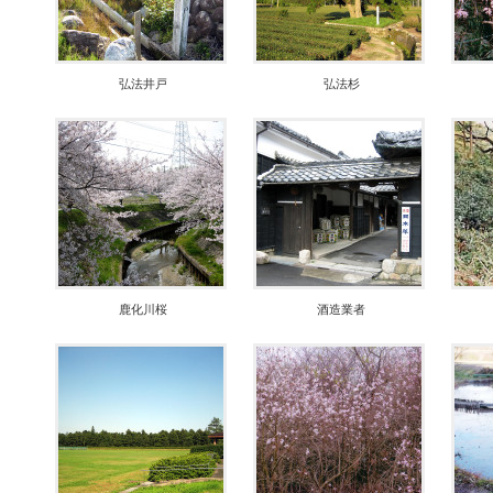
弘法井戸
弘法杉
鹿化川桜
酒造業者